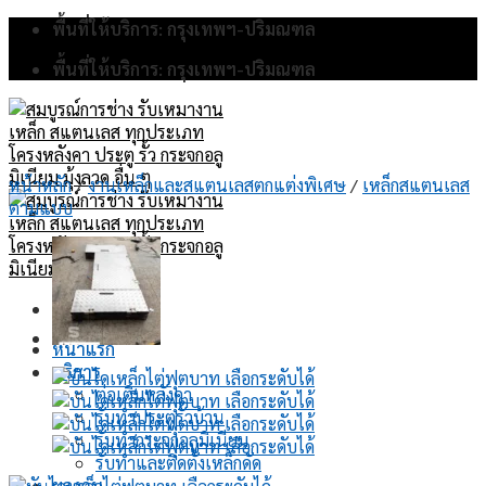
Skip
พื้นที่ให้บริการ: กรุงเทพฯ-ปริมณฑล
to
พื้นที่ให้บริการ: กรุงเทพฯ-ปริมณฑล
content
หน้าหลัก
/
งานเหล็กและสแตนเลสตกแต่งพิเศษ
/
เหล็กสแตนเลส
ตามแบบ
หน้าแรก
บริการ
ต่อเติมหลังคา
รับทำประตูรั้วบ้าน
รับทำกระจกอลูมิเนียม
รับทำและติดตั้งเหล็กดัด
ผลงาน