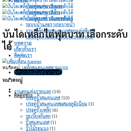
งานตกแต่งภายนอก
งานตกแต่งภายใน
งานโครงสร้างและหลังคา
ระบบน้ำและรางระบายน้ำ
งานเหล็กและสแตนเลสตกแต่งพิเศษ
บันไดเหล็กไต่ฟุตบาท เลือกระดับ
ปล่องดูดควันและระบบระบายอากาศ
บทความ
ได้
เกี่ยวกับเรา
ติดต่อเรา
หมวดหมู่:
เหล็กสแตนเลสตามแบบ
ส่งรูปประเมินหน้างานฟรี
หมวดหมู่
19
งานตกแต่งภายนอก
19
ติดต่อช่าง
สินค้า
10
ประตูรั้วสแตนเลส
10
สินค้า
3
ประตูรั้วสแตนเลสผสมอลูมิเนียม
3
6
สินค้า
ประตูรั้วเหล็ก
6
1
สินค้า
ระเบียงกันตก
1
1
สินค้า
รั้วสแตนเลส
1
1
สินค้า
รั้วไม้ระแนง
1